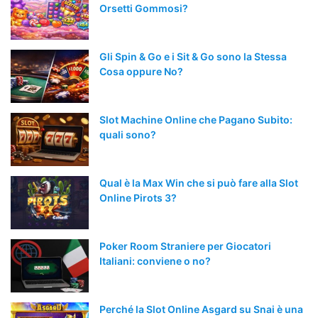
Orsetti Gommosi?
Gli Spin & Go e i Sit & Go sono la Stessa
Cosa oppure No?
Slot Machine Online che Pagano Subito:
quali sono?
Qual è la Max Win che si può fare alla Slot
Online Pirots 3?
Poker Room Straniere per Giocatori
Italiani: conviene o no?
Perché la Slot Online Asgard su Snai è una