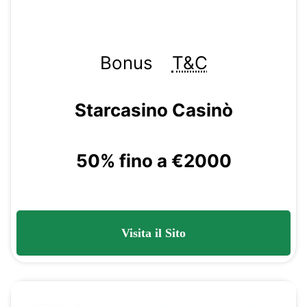
Bonus
T&C
Starcasino Casinò
50% fino a €2000
Visita il Sito