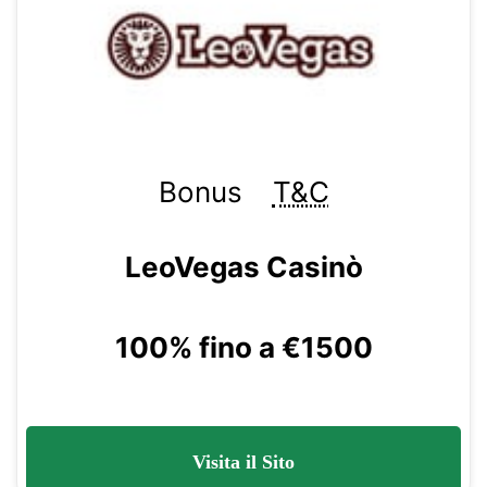
Bonus
T&C
LeoVegas Casinò
100% fino a €1500
Visita il Sito