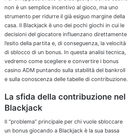
non è un semplice incentivo al gioco, ma uno
strumento per ridurre il già esiguo margine della
casa. Il Blackjack è uno dei pochi giochi in cui le
decisioni del giocatore influenzano direttamente
l’esito della partita e, di conseguenza, la velocità
di sblocco di un bonus. In questa analisi tecnica,
vedremo come scegliere e convertire i bonus
casino ADM puntando sulla stabilità del bankroll
e sulla conoscenza delle tabelle di contribuzione.
La sfida della contribuzione nel
Blackjack
Il “problema” principale per chi vuole sbloccare
un bonus giocando a Blackjack è la sua bassa