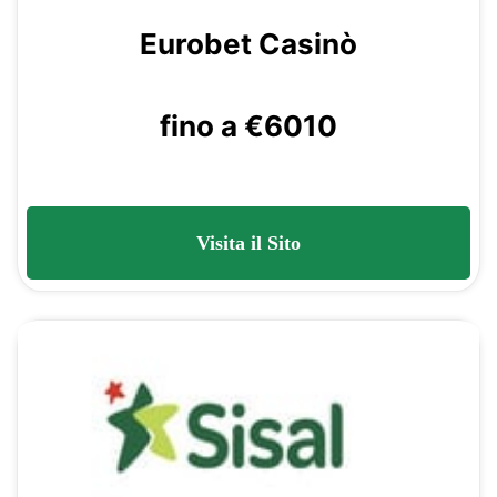
Eurobet Casinò
fino a €6010
Visita il Sito