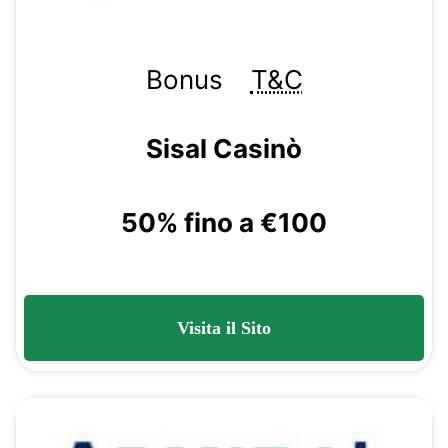
Bonus
T&C
Sisal Casinò
50% fino a €100
Visita il Sito