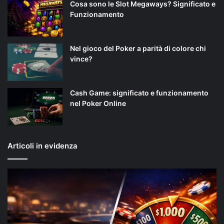
Cosa sono le Slot Megaways? Significato e
Funzionamento
Nel gioco del Poker a parità di colore chi
vince?
Cash Game: significato e funzionamento
nel Poker Online
Articoli in evidenza
Perché
iP
la
Ita
Slot
da
Online
qu
Asgard
Po