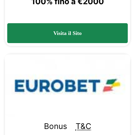
100% fino a €2000
Visita il Sito
Bonus
T&C