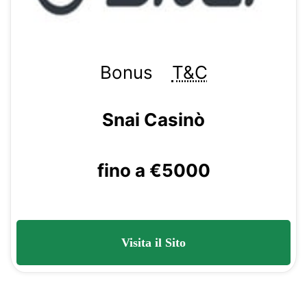
Bonus
T&C
Snai Casinò
fino a €5000
Visita il Sito