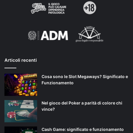
Articoli recenti
Cosa sono le Slot Megaways? Significato e
Funzionamento
Nel gioco del Poker a parità di colore chi
vince?
Cash Game: significato e funzionamento