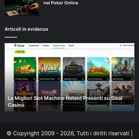
nel Poker Online
Articoli in evidenza
Le
Qu
Migliori
e
Slot
Qu
Machine
so
Netent
le
Presenti
Fi
su
in
Sisal
un
Le Migliori Slot Machine Netent Presenti su Sisal
Casinò
M
Casinò
da
Po
© Copyright 2009 - 2026, Tutti i diritti riservati |