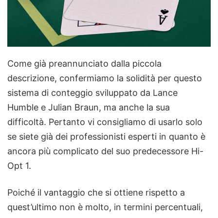
Come già preannunciato dalla piccola
descrizione, confermiamo la solidità per questo
sistema di conteggio sviluppato da Lance
Humble e Julian Braun, ma anche la sua
difficoltà. Pertanto vi consigliamo di usarlo solo
se siete già dei professionisti esperti in quanto è
ancora più complicato del suo predecessore Hi-
Opt 1.
Poiché il vantaggio che si ottiene rispetto a
quest’ultimo non è molto, in termini percentuali,