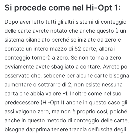
Si procede come nel Hi-Opt 1:
Dopo aver letto tutti gli altri sistemi di conteggio
delle carte avrete notato che anche questo è un
sistema bilanciato perché se iniziate da zero e
contate un intero mazzo di 52 carte, allora il
conteggio tornerà a zero. Se non torna a zero
ovviamente avete sbagliato a contare. Avrete poi
osservato che: sebbene per alcune carte bisogna
aumentare o sottrarre di 2, non esiste nessuna
carta che abbia valore -1. Inoltre come nel suo
predecessore (Hi-Opt I) anche in questo caso gli
assi valgono zero, ma non è proprio così, poiché
anche in questo metodo di conteggio delle carte,
bisogna dapprima tenere traccia dell’uscita degli