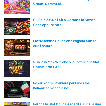
Orsetti Gommosi?
Gli Spin & Go e i Sit & Go sono la Stessa
Cosa oppure No?
Slot Machine Online che Pagano Subito:
quali sono?
Qual è la Max Win che si può fare alla Slot
Online Pirots 3?
Poker Room Straniere per Giocatori
Italiani: conviene o no?
Perché la Slot Online Asgard su Snai è una