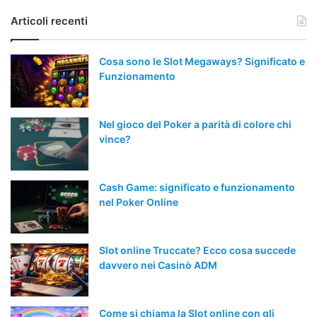
Articoli recenti
Cosa sono le Slot Megaways? Significato e
Funzionamento
Nel gioco del Poker a parità di colore chi
vince?
Cash Game: significato e funzionamento
nel Poker Online
Slot online Truccate? Ecco cosa succede
davvero nei Casinò ADM
Come si chiama la Slot online con gli