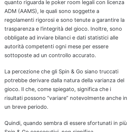
quanto riguarda le poker room legali con licenza
ADM (AAMS), le quali sono soggette a
regolamenti rigorosi e sono tenute a garantire la
trasparenza e l’integrità del gioco. Inoltre, sono
obbligate ad inviare bilanci e dati statistici alle
autorità competenti ogni mese per essere
sottoposte ad un controllo accurato.
La percezione che gli Spin & Go siano truccati
potrebbe derivare dalla natura della varianza del
gioco. Il che, come spiegato, significa che i
risultati possono “variare” notevolmente anche in
un breve periodo.
Quindi, quando sembra di essere sfortunati in più
Spin & Go consecutivi, non significa