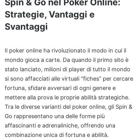
Spin & Go nel Poker Online:
Strategie, Vantaggi e
Svantaggi
Il poker online ha rivoluzionato il modo in cui il
mondo gioca a carte. Da quando il primo sito è
stato lanciato, milioni di player di tutto il mondo
si sono affacciati alle virtuali “fiches” per cercare
fortuna, sfidare avversari di ogni genere e
mettere alla prova le proprie abilità strategiche.
Tra le diverse varianti del poker online, gli Spin &
Go rappresentano una delle forme più
affascinanti e adrenaliniche, offrendo una
combinazione unica di fortuna e abilità.