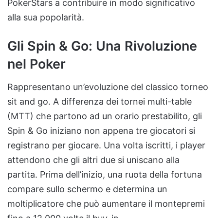
PokerStars a contribuire in modo significativo
alla sua popolarità.
Gli Spin & Go: Una Rivoluzione
nel Poker
Rappresentano un’evoluzione del classico torneo
sit and go. A differenza dei tornei multi-table
(MTT) che partono ad un orario prestabilito, gli
Spin & Go iniziano non appena tre giocatori si
registrano per giocare. Una volta iscritti, i player
attendono che gli altri due si uniscano alla
partita. Prima dell’inizio, una ruota della fortuna
compare sullo schermo e determina un
moltiplicatore che può aumentare il montepremi