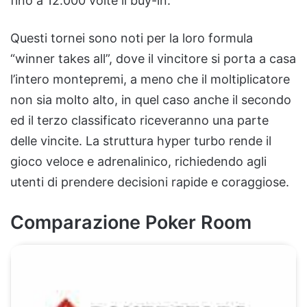
fino a 12.000 volte il buy-in.
Questi tornei sono noti per la loro formula
“winner takes all”, dove il vincitore si porta a casa
l’intero montepremi, a meno che il moltiplicatore
non sia molto alto, in quel caso anche il secondo
ed il terzo classificato riceveranno una parte
delle vincite. La struttura hyper turbo rende il
gioco veloce e adrenalinico, richiedendo agli
utenti di prendere decisioni rapide e coraggiose.
Comparazione Poker Room