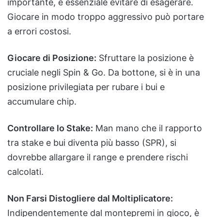
importante, è essenziale evitare di esagerare.
Giocare in modo troppo aggressivo può portare
a errori costosi.
Giocare di Posizione:
Sfruttare la posizione è
cruciale negli Spin & Go. Da bottone, si è in una
posizione privilegiata per rubare i bui e
accumulare chip.
Controllare lo Stake:
Man mano che il rapporto
tra stake e bui diventa più basso (SPR), si
dovrebbe allargare il range e prendere rischi
calcolati.
Non Farsi Distogliere dal Moltiplicatore:
Indipendentemente dal montepremi in gioco, è