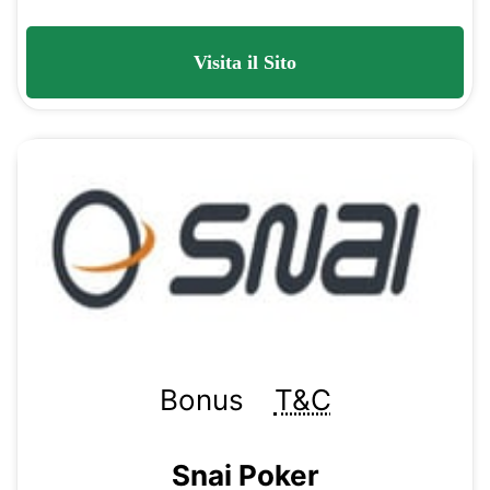
Visita il Sito
Bonus
T&C
Snai Poker