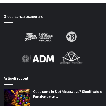
Gioca senza esagerare
Articoli recenti
Cosa sono le Slot Megaways? Significato e
Funzionamento