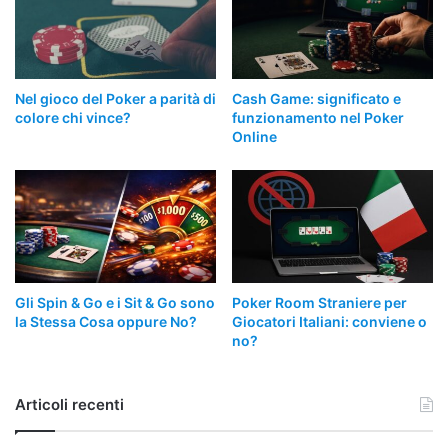
Nel gioco del Poker a parità di
Cash Game: significato e
colore chi vince?
funzionamento nel Poker
Online
Gli Spin & Go e i Sit & Go sono
Poker Room Straniere per
la Stessa Cosa oppure No?
Giocatori Italiani: conviene o
no?
Articoli recenti