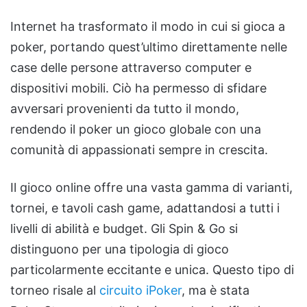
Internet ha trasformato il modo in cui si gioca a
poker, portando quest’ultimo direttamente nelle
case delle persone attraverso computer e
dispositivi mobili. Ciò ha permesso di sfidare
avversari provenienti da tutto il mondo,
rendendo il poker un gioco globale con una
comunità di appassionati sempre in crescita.
Il gioco online offre una vasta gamma di varianti,
tornei, e tavoli cash game, adattandosi a tutti i
livelli di abilità e budget. Gli Spin & Go si
distinguono per una tipologia di gioco
particolarmente eccitante e unica. Questo tipo di
torneo risale al
circuito iPoker
, ma è stata