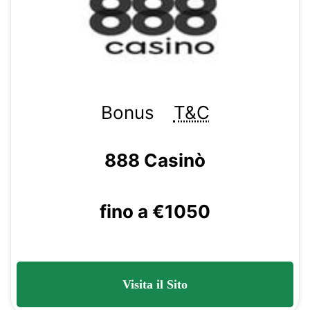
Bonus
T&C
888 Casinò
fino a €1050
Visita il Sito