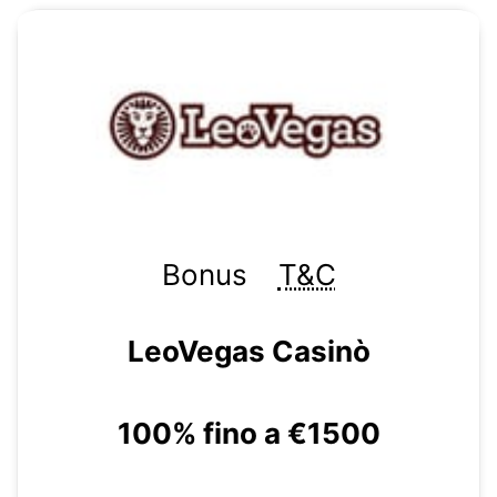
Bonus
T&C
LeoVegas Casinò
100% fino a €1500