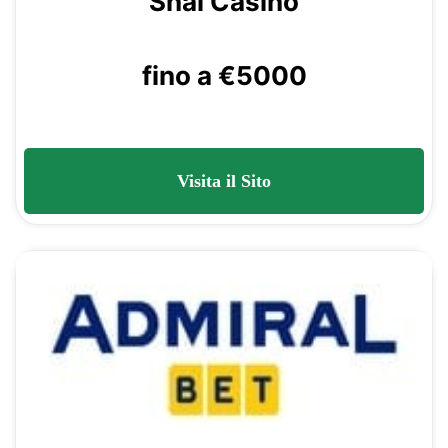
Snai Casinò
fino a €5000
Visita il Sito