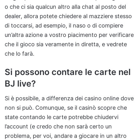
o che ci sia qualcun altro alla chat al posto del
dealer, allora potete chiedere al mazziere stesso
di toccarsi, ad esempio, il naso o di compiere
un’altra azione a vostro piacimento per verificare
che il gioco sia veramente in diretta, e vedrete
che lo farà.
Si possono contare le carte nel
BJ live?
Si è possibile, a differenza dei casino online dove
non si può. Comunque, se il casinò scopre che
state contando le carte potrebbe chiudervi
l’account (e credo che non sarà certo un
problema, per voi, andare a giocare in un altro