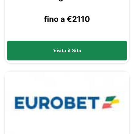
fino a €2110
Visita il Sito