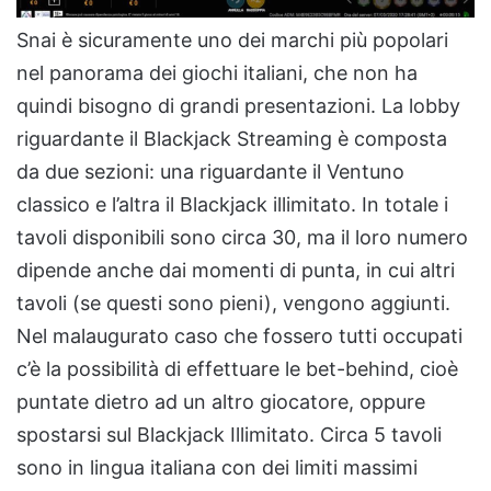
Snai è sicuramente uno dei marchi più popolari
nel panorama dei giochi italiani, che non ha
quindi bisogno di grandi presentazioni. La lobby
riguardante il Blackjack Streaming è composta
da due sezioni: una riguardante il Ventuno
classico e l’altra il Blackjack illimitato. In totale i
tavoli disponibili sono circa 30, ma il loro numero
dipende anche dai momenti di punta, in cui altri
tavoli (se questi sono pieni), vengono aggiunti.
Nel malaugurato caso che fossero tutti occupati
c’è la possibilità di effettuare le bet-behind, cioè
puntate dietro ad un altro giocatore, oppure
spostarsi sul Blackjack Illimitato. Circa 5 tavoli
sono in lingua italiana con dei limiti massimi