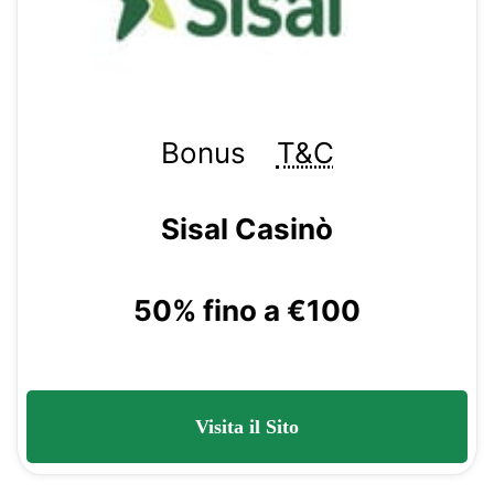
Bonus
T&C
Sisal Casinò
50% fino a €100
Visita il Sito