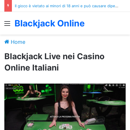
Il gioco è vietato ai minori di 18 anni e può causare dipendenza patologica.
Blackjack Online
Menu
Home
Blackjack Live nei Casino
Online Italiani