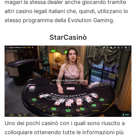
magari la stessa dealer anche giocando tramite
altri casino legali italiani che, quindi, utilizzano lo
stesso programma della Evolution Gaming.
StarCasinò
Uno dei pochi casinò con i quali sono riuscito a
colloquiare ottenendo tutte le informazioni più