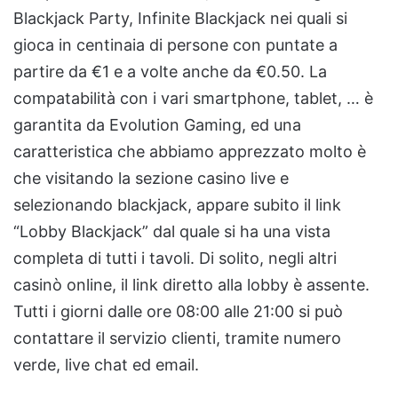
Blackjack Party, Infinite Blackjack nei quali si
gioca in centinaia di persone con puntate a
partire da €1 e a volte anche da €0.50. La
compatabilità con i vari smartphone, tablet, … è
garantita da Evolution Gaming, ed una
caratteristica che abbiamo apprezzato molto è
che visitando la sezione casino live e
selezionando blackjack, appare subito il link
“Lobby Blackjack” dal quale si ha una vista
completa di tutti i tavoli. Di solito, negli altri
casinò online, il link diretto alla lobby è assente.
Tutti i giorni dalle ore 08:00 alle 21:00 si può
contattare il servizio clienti, tramite numero
verde, live chat ed email.