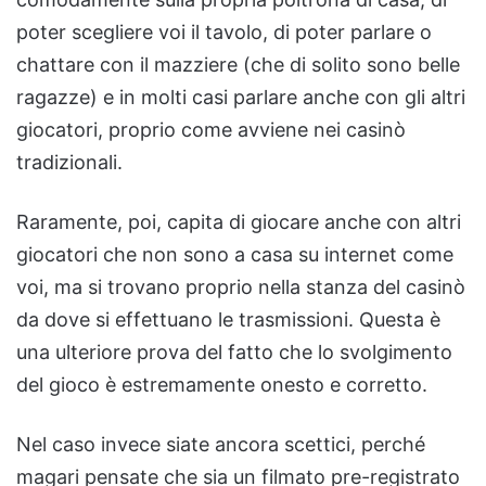
poter scegliere voi il tavolo, di poter parlare o
chattare con il mazziere (che di solito sono belle
ragazze) e in molti casi parlare anche con gli altri
giocatori, proprio come avviene nei casinò
tradizionali.
Raramente, poi, capita di giocare anche con altri
giocatori che non sono a casa su internet come
voi, ma si trovano proprio nella stanza del casinò
da dove si effettuano le trasmissioni. Questa è
una ulteriore prova del fatto che lo svolgimento
del gioco è estremamente onesto e corretto.
Nel caso invece siate ancora scettici, perché
magari pensate che sia un filmato pre-registrato