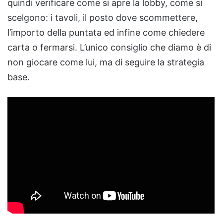
quindi verificare come si apre la lobby, come si
scelgono: i tavoli, il posto dove scommettere,
l’importo della puntata ed infine come chiedere
carta o fermarsi. L’unico consiglio che diamo è di
non giocare come lui, ma di seguire la strategia
base.