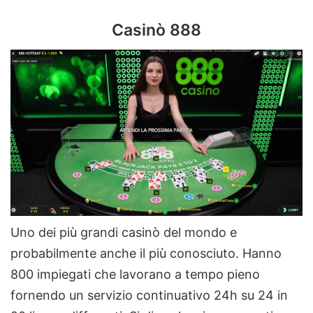
Casinò 888
Uno dei più grandi casinò del mondo e
probabilmente anche il più conosciuto. Hanno
800 impiegati che lavorano a tempo pieno
fornendo un servizio continuativo 24h su 24 in