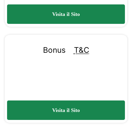
Visita il Sito
Bonus
T&C
Visita il Sito